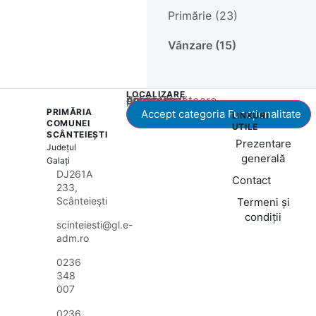
Primărie (23)
Vânzare (15)
LOCALIZARE
Acest conținut este blocat până când acceptați categoria corespunzătoare de cookie-uri.
PRIMĂRIA
Accept categoria Funcționalitate
LINKURI
COMUNEI
UTILE
SCÂNTEIEȘTI
Prezentare
Județul
generală
Galați
DJ261A
Contact
233,
Scânteieşti
Termeni și
condiții
scinteiesti@gl.e-
adm.ro
0236
348
007
0236