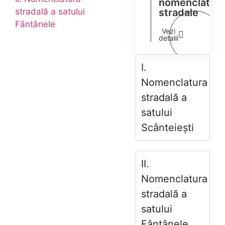
nomenclaturil
stradală a satului
stradale
Fântânele
Vezi
detalii
I.
Nomenclatura
stradală a
satului
Scânteiești
II.
Nomenclatura
stradală a
satului
Fântânele