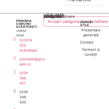
LOCALIZARE
Acest conținut este blocat până când acceptați categoria corespunzătoare de cookie-uri.
PRIMĂRIA
Accept categoria Funcționalitate
LINKURI
COMUNEI
UTILE
SCÂNTEIEȘTI
Prezentare
Județul
generală
Galați
DJ261A
Contact
233,
Termeni și
Scânteieşti
condiții
scinteiesti@gl.e-
adm.ro
0236
348
007
0236
348
000