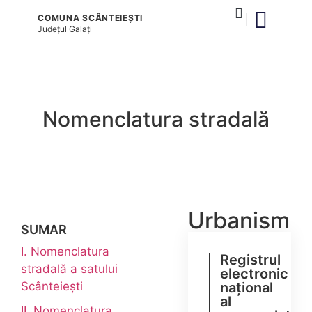
COMUNA SCÂNTEIEȘTI
Județul
Galați
și serviciile publice
Nomenclatura stradală
Urbanism
SUMAR
I. Nomenclatura
Registrul
stradală a satului
electronic
Scânteiești
național
al
II. Nomenclatura