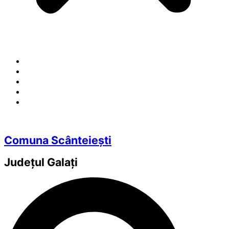
Comuna Scânteiești
Județul
Galați