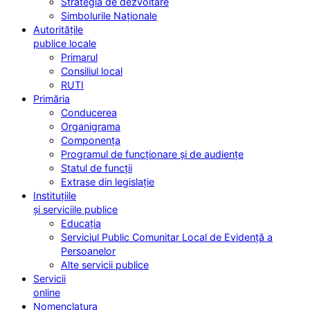
Strategia de dezvoltare
Simbolurile Naționale
Autoritățile
publice locale
Primarul
Consiliul local
RUTI
Primăria
Conducerea
Organigrama
Componența
Programul de funcționare și de audiențe
Statul de funcții
Extrase din legislație
Instituțiile
și serviciile publice
Educația
Serviciul Public Comunitar Local de Evidență a
Persoanelor
Alte servicii publice
Servicii
online
Nomenclatura