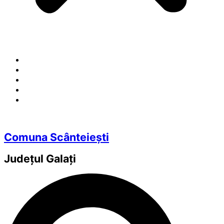
Comuna Scânteiești
Județul
Galați