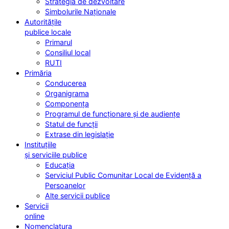
Strategia de dezvoltare
Simbolurile Naționale
Autoritățile
publice locale
Primarul
Consiliul local
RUTI
Primăria
Conducerea
Organigrama
Componența
Programul de funcționare și de audiențe
Statul de funcții
Extrase din legislație
Instituțiile
și serviciile publice
Educația
Serviciul Public Comunitar Local de Evidență a
Persoanelor
Alte servicii publice
Servicii
online
Nomenclatura