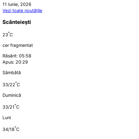
11 Iunie, 2026
Vezi toate noutățile
Scânteiești
°
23
C
cer fragmentat
Răsărit: 05:58
Apus: 20:29
Sâmbătă
°
33/22
C
Duminică
°
33/21
C
Luni
°
34/18
C