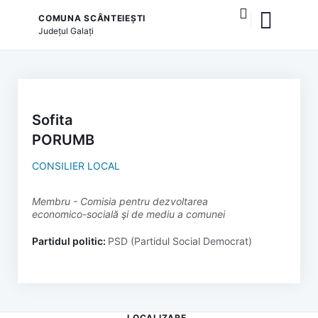
COMUNA SCÂNTEIEȘTI
Județul
Galați
și serviciile publice
Sofita
PORUMB
CONSILIER LOCAL
membru - Comisia pentru dezvoltarea
economico-socială şi de mediu a comunei
Partidul politic:
PSD (Partidul Social Democrat)
LOCALIZARE