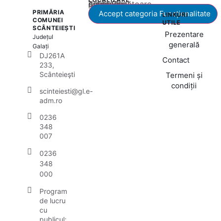
Acest conținut este blocat până când acceptați categoria corespunzătoare de cookie-uri.
PRIMĂRIA
Accept categoria Funcționalitate
LINKURI
COMUNEI
UTILE
SCÂNTEIEȘTI
Prezentare
Județul
generală
Galați
DJ261A
Contact
233,
Scânteieşti
Termeni și
condiții
scinteiesti@gl.e-
adm.ro
0236
348
007
0236
348
000
Program
de lucru
cu
publicul: