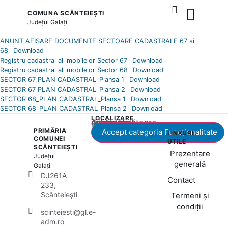
COMUNA SCÂNTEIEȘTI
Județul
Galați
și serviciile publice
ANUNT AFISARE DOCUMENTE SECTOARE CADASTRALE 67 si
68
Download
Registru cadastral al imobilelor Sector 67
Download
Registru cadastral al imobilelor Sector 68
Download
SECTOR 67_PLAN CADASTRAL_Plansa 1
Download
SECTOR 67_PLAN CADASTRAL_Plansa 2
Download
SECTOR 68_PLAN CADASTRAL_Plansa 1
Download
SECTOR 68_PLAN CADASTRAL_Plansa 2
Download
LOCALIZARE
Acest conținut este blocat până când acceptați categoria corespunzătoare de cookie-uri.
PRIMĂRIA
Accept categoria Funcționalitate
LINKURI
COMUNEI
UTILE
SCÂNTEIEȘTI
Prezentare
Județul
generală
Galați
DJ261A
Contact
233,
Scânteieşti
Termeni și
condiții
scinteiesti@gl.e-
adm.ro