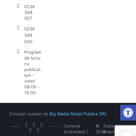
0236
348
007
0236
348
000
Program
de lucru
cu
publicul:
luni -
vineri
08:00 -
16:00
Open
Concept realizat de
Big Media Relații Publice SRL
Comuna
©
Toate
Scânteiești |
2026
drepturile